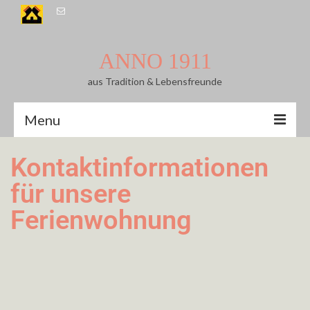
ANNO 1911
aus Tradition & Lebensfreunde
Menu
LEISURE TIME
Kontaktinformationen
für unsere
Eat & Drink
Ferienwohnung
Bike tour
Hking
Local Farmer Shops & -coffees
Kinderspielplätze in Nienstädt